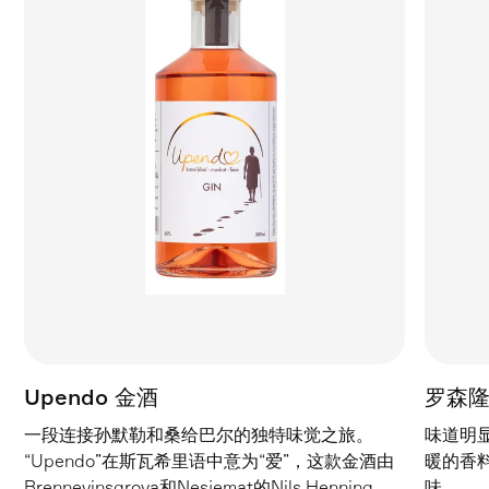
Upendo 金酒
罗森
一段连接孙默勒和桑给巴尔的独特味觉之旅。
味道明
“Upendo”在斯瓦希里语中意为“爱”，这款金酒由
暖的香
Brennevinsgrova和Nesjemat的Nils Henning
味。